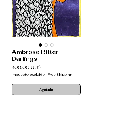
Ambrose Bitter
Darlings
Precio
400,00 US$
Impuesto excluido
|
Free Shipping
Agotado
Bitter Darlings
never broken-hearted
Copyright 2018.