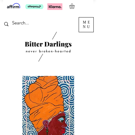
ME
NU