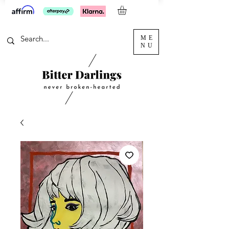
ME
NU