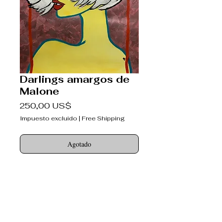
Darlings amargos de
Malone
Precio
250,00 US$
Impuesto excluido
|
Free Shipping
Agotado
Queridos amargos
nunca con el corazón roto
Copyright 2018.