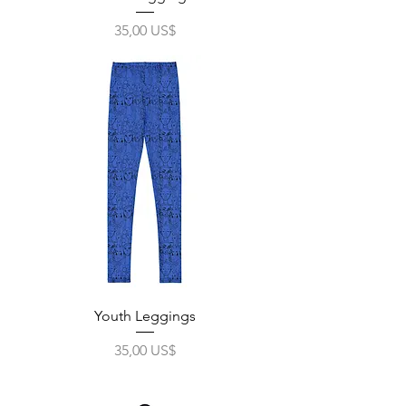
Precio
35,00 US$
Impuesto excluido
|
Free Shipping
Youth Leggings
Precio
35,00 US$
Impuesto excluido
|
Free Shipping