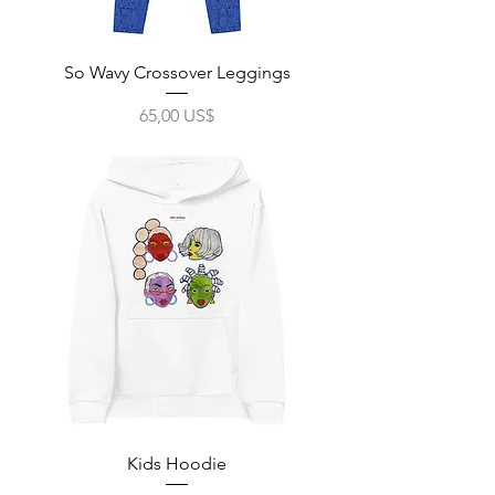
So Wavy Crossover Leggings
Precio
65,00 US$
Impuesto excluido
|
Free Shipping
Kids Hoodie