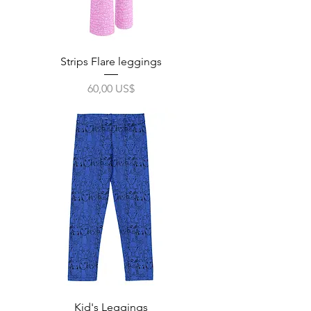
Strips Flare leggings
Precio
60,00 US$
Impuesto excluido
|
Free Shipping
Kid's Leggings