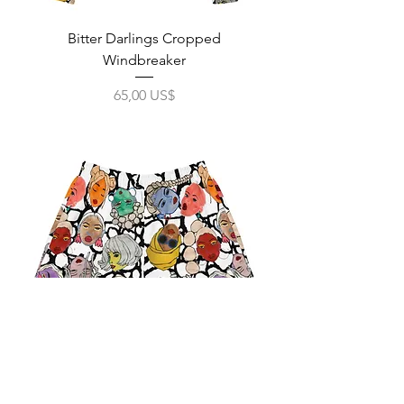
Bitter Darlings Cropped
Windbreaker
Precio
65,00 US$
Impuesto excluido
|
Free Shipping
Bitter Darlings Shorts