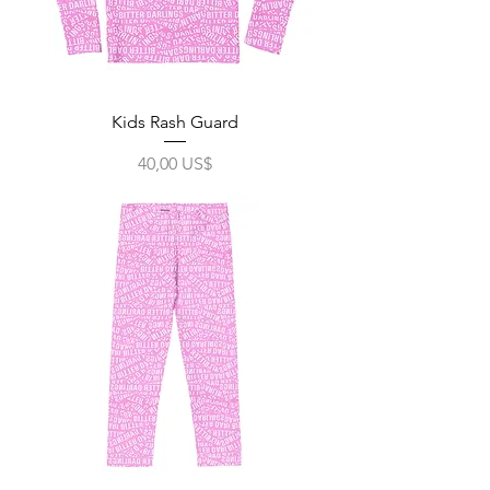
Kids Rash Guard
Precio
40,00 US$
Impuesto excluido
|
Free Shipping