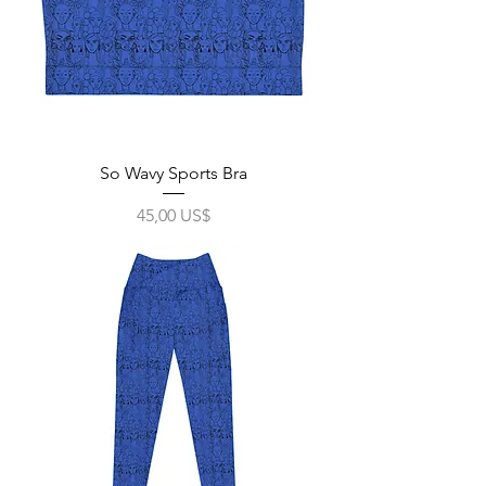
So Wavy Sports Bra
Precio
45,00 US$
Impuesto excluido
|
Free Shipping