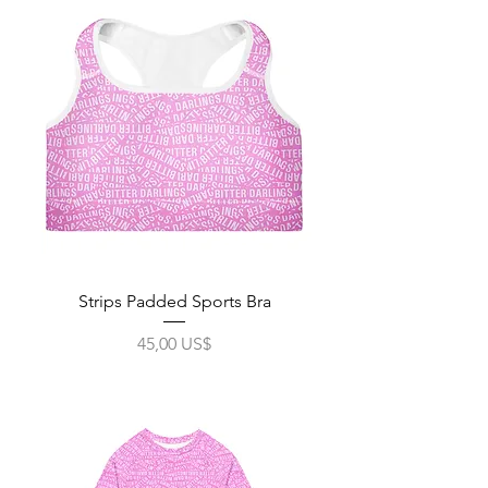
Strips Padded Sports Bra
Precio
45,00 US$
Impuesto excluido
|
Free Shipping