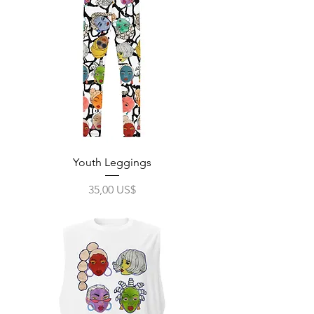
Youth Leggings
Precio
35,00 US$
Impuesto excluido
|
Free Shipping