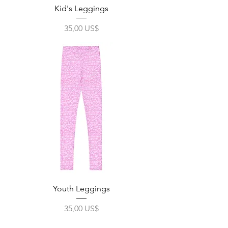
Kid's Leggings
Precio
35,00 US$
Impuesto excluido
|
Free Shipping
Youth Leggings
Precio
35,00 US$
Impuesto excluido
|
Free Shipping