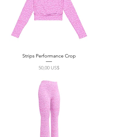
Strips Performance Crop
Precio
50,00 US$
Impuesto excluido
|
Free Shipping