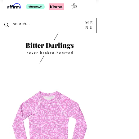
ME
NU