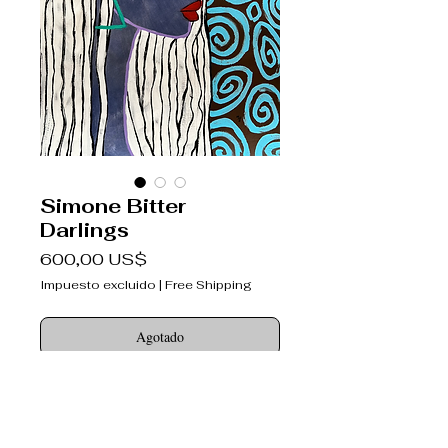
Simone Bitter
Darlings
Precio
600,00 US$
Impuesto excluido
|
Free Shipping
Agotado
Bitter Darlings ®
never broken-hearted