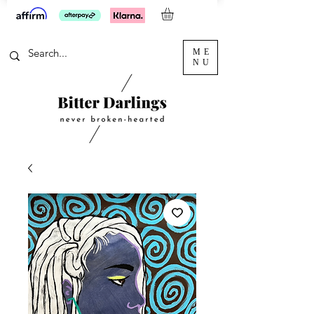
ME
NU