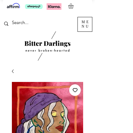
ME
NU