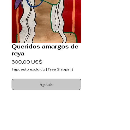
Queridos amargos de
reya
Precio
300,00 US$
Impuesto excluido
|
Free Shipping
Agotado
Queridos amargos
nunca con el corazón roto
Copyright 2018.